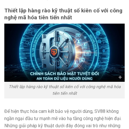
Thiết lập hàng rào kỹ thuật số kiên cố với công
nghệ mã hóa tiên tiến nhất
Thiết lập hàng rào kỹ thuật số kiên cố với công nghệ mã hóa
tiên tiến nhất
Để hiện thực hóa cam kết bảo vệ người dùng, SV88 không
ngần ngại đầu tư mạnh mẽ vào hạ tầng công nghệ hiện đại.
Những giải pháp kỹ thuật dưới đây đóng vai trò như những