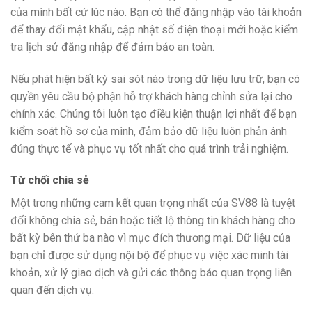
của mình bất cứ lúc nào. Bạn có thể đăng nhập vào tài khoản
để thay đổi mật khẩu, cập nhật số điện thoại mới hoặc kiểm
tra lịch sử đăng nhập để đảm bảo an toàn.
Nếu phát hiện bất kỳ sai sót nào trong dữ liệu lưu trữ, bạn có
quyền yêu cầu bộ phận hỗ trợ khách hàng chỉnh sửa lại cho
chính xác. Chúng tôi luôn tạo điều kiện thuận lợi nhất để bạn
kiểm soát hồ sơ của mình, đảm bảo dữ liệu luôn phản ánh
đúng thực tế và phục vụ tốt nhất cho quá trình trải nghiệm.
Từ chối chia sẻ
Một trong những cam kết quan trọng nhất của SV88 là tuyệt
đối không chia sẻ, bán hoặc tiết lộ thông tin khách hàng cho
bất kỳ bên thứ ba nào vì mục đích thương mại. Dữ liệu của
bạn chỉ được sử dụng nội bộ để phục vụ việc xác minh tài
khoản, xử lý giao dịch và gửi các thông báo quan trọng liên
quan đến dịch vụ.