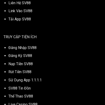
Liên Hệ SV88
Link Vào SV88
Tải App SV88
TRUY CẬP TIỆN ÍCH
Đăng Nhập SV88
Đăng Ký SV88
Nạp Tiền SV88
Rút Tiền SV88
Sử Dụng App 1.1.1.1
SV88 Tin Đồn
Thể Thao SV88
Live Casino SV88