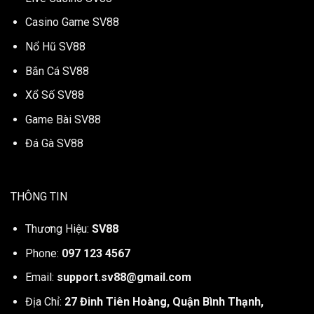
Casino Game SV88
Nổ Hũ SV88
Bắn Cá SV88
Xổ Số SV88
Game Bài SV88
Đá Gà SV88
THÔNG TIN
Thương Hiệu:
SV88
Phone:
097 123 4567
Email:
support.sv88@gmail.com
Địa Chỉ:
27 Đinh Tiên Hoàng, Quận Bình Thạnh,