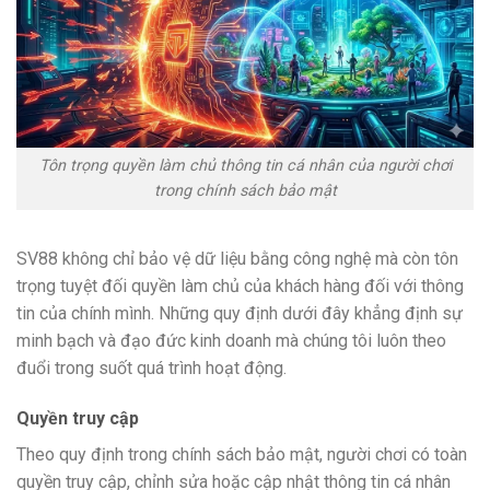
Tôn trọng quyền làm chủ thông tin cá nhân của người chơi
trong chính sách bảo mật
SV88 không chỉ bảo vệ dữ liệu bằng công nghệ mà còn tôn
trọng tuyệt đối quyền làm chủ của khách hàng đối với thông
tin của chính mình. Những quy định dưới đây khẳng định sự
minh bạch và đạo đức kinh doanh mà chúng tôi luôn theo
đuổi trong suốt quá trình hoạt động.
Quyền truy cập
Theo quy định trong chính sách bảo mật, người chơi có toàn
quyền truy cập, chỉnh sửa hoặc cập nhật thông tin cá nhân