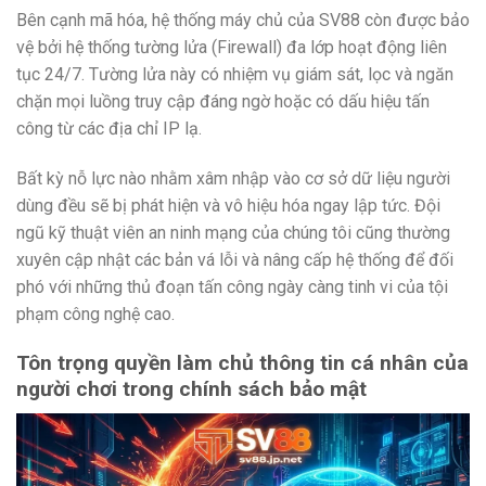
Bên cạnh mã hóa, hệ thống máy chủ của SV88 còn được bảo
vệ bởi hệ thống tường lửa (Firewall) đa lớp hoạt động liên
tục 24/7. Tường lửa này có nhiệm vụ giám sát, lọc và ngăn
chặn mọi luồng truy cập đáng ngờ hoặc có dấu hiệu tấn
công từ các địa chỉ IP lạ.
Bất kỳ nỗ lực nào nhằm xâm nhập vào cơ sở dữ liệu người
dùng đều sẽ bị phát hiện và vô hiệu hóa ngay lập tức. Đội
ngũ kỹ thuật viên an ninh mạng của chúng tôi cũng thường
xuyên cập nhật các bản vá lỗi và nâng cấp hệ thống để đối
phó với những thủ đoạn tấn công ngày càng tinh vi của tội
phạm công nghệ cao.
Tôn trọng quyền làm chủ thông tin cá nhân của
người chơi trong chính sách bảo mật