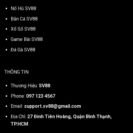
Nổ Hũ SV88
Bắn Cá SV88
Xổ Số SV88
Game Bài SV88
Đá Gà SV88
THÔNG TIN
Thương Hiệu:
SV88
Phone:
097 123 4567
Email:
support.sv88@gmail.com
Địa Chỉ:
27 Đinh Tiên Hoàng, Quận Bình Thạnh,
TP.HCM