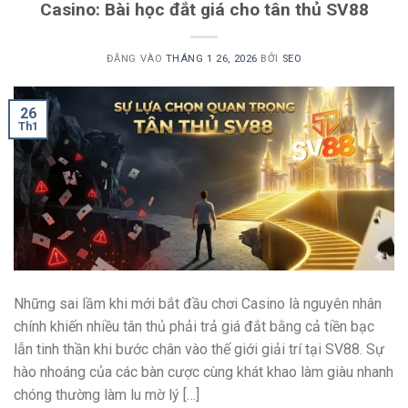
Casino: Bài học đắt giá cho tân thủ SV88
ĐĂNG VÀO
THÁNG 1 26, 2026
BỞI
SEO
26
Th1
Những sai lầm khi mới bắt đầu chơi Casino là nguyên nhân
chính khiến nhiều tân thủ phải trả giá đắt bằng cả tiền bạc
lẫn tinh thần khi bước chân vào thế giới giải trí tại SV88. Sự
hào nhoáng của các bàn cược cùng khát khao làm giàu nhanh
chóng thường làm lu mờ lý […]