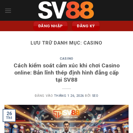
Bỏ
qua
nội
dung
ĐĂNG NHẬP
ĐĂNG KÝ
LƯU TRỮ DANH MỤC:
CASINO
CASINO
Cách kiểm soát cảm xúc khi chơi Casino
online: Bản lĩnh thép định hình đẳng cấp
tại SV88
ĐĂNG VÀO
THÁNG 1 26, 2026
BỞI
SEO
26
Th1