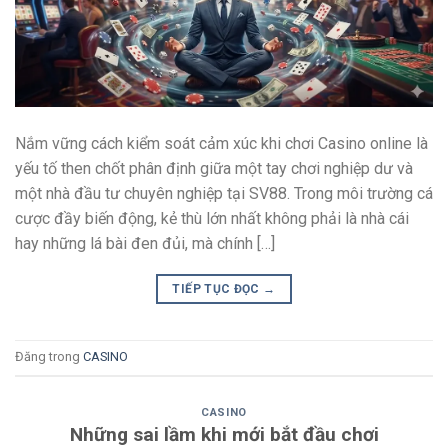
Nắm vững cách kiểm soát cảm xúc khi chơi Casino online là
yếu tố then chốt phân định giữa một tay chơi nghiệp dư và
một nhà đầu tư chuyên nghiệp tại SV88. Trong môi trường cá
cược đầy biến động, kẻ thù lớn nhất không phải là nhà cái
hay những lá bài đen đủi, mà chính […]
TIẾP TỤC ĐỌC
→
Đăng trong
CASINO
CASINO
Những sai lầm khi mới bắt đầu chơi