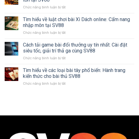
Casino
Casino:
hình
Chức năng bình luận bị tắt
ở
về
Bài
đẳng
Mẹo
điện
học
cấp
chơi
Tìm hiểu về luật chơi bài Xì Dách online: Cẩm nang
thoại
đắt
tại
Rồng
dễ
nhập môn tại SV88
giá
SV88
Hổ
dàng:
cho
Chức năng bình luận bị tắt
ở
không
Mang
tân
Tìm
bao
cả
thủ
hiểu
Cách tải game bài đổi thưởng uy tín nhất: Cài đặt
giờ
thế
SV88
về
lỗ
siêu tốc, giải trí thả ga cùng SV88
giới
luật
vốn:
giải
Chức năng bình luận bị tắt
ở
chơi
Bí
trí
Cách
bài
kíp
SV88
tải
Tìm hiểu về các loại bài tây phổ biến: Hành trang
Xì
sinh
vào
game
Dách
kiến thức cho bài thủ SV88
tồn
tầm
bài
online:
tại
tay
Chức năng bình luận bị tắt
ở
đổi
Cẩm
SV88
Tìm
thưởng
nang
hiểu
uy
nhập
về
tín
môn
các
nhất:
tại
loại
Cài
SV88
bài
đặt
tây
siêu
phổ
tốc,
biến:
giải
Hành
trí