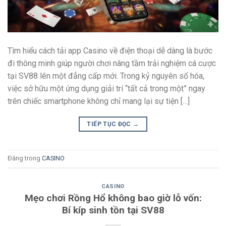
Tìm hiểu cách tải app Casino về điện thoại dễ dàng là bước
đi thông minh giúp người chơi nâng tầm trải nghiệm cá cược
tại SV88 lên một đẳng cấp mới. Trong kỷ nguyên số hóa,
việc sở hữu một ứng dụng giải trí “tất cả trong một” ngay
trên chiếc smartphone không chỉ mang lại sự tiện […]
TIẾP TỤC ĐỌC
→
Đăng trong
CASINO
CASINO
Mẹo chơi Rồng Hổ không bao giờ lỗ vốn:
Bí kíp sinh tồn tại SV88