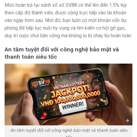
Mức hoàn trả tại sảnh xổ số SV88 có thể lên đến 1.5% tùy
theo cấp độ thành viên, được cộng trực tiếp vào tài khoản
vào ngày hôm sau. Nhờ đó, bạn luôn có một khoản vốn dự
phòng để tiếp tục nuôi hy vọng và tìm kiếm cơ hội gỡ gạc,
duy trì cuộc chơi bền vững mà không lo bị cháy túi hoàn toàn.
An tâm tuyệt đối với công nghệ bảo mật và
thanh toán siêu tốc
An tâm tuyệt đối với công nghệ bảo mật và thanh toán siêu