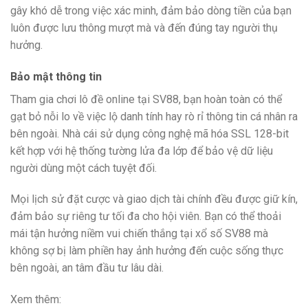
gây khó dễ trong việc xác minh, đảm bảo dòng tiền của bạn
luôn được lưu thông mượt mà và đến đúng tay người thụ
hưởng.
Bảo mật thông tin
Tham gia chơi lô đề online tại SV88, bạn hoàn toàn có thể
gạt bỏ nỗi lo về việc lộ danh tính hay rò rỉ thông tin cá nhân ra
bên ngoài. Nhà cái sử dụng công nghệ mã hóa SSL 128-bit
kết hợp với hệ thống tường lửa đa lớp để bảo vệ dữ liệu
người dùng một cách tuyệt đối.
Mọi lịch sử đặt cược và giao dịch tài chính đều được giữ kín,
đảm bảo sự riêng tư tối đa cho hội viên. Bạn có thể thoải
mái tận hưởng niềm vui chiến thắng tại xổ số SV88 mà
không sợ bị làm phiền hay ảnh hưởng đến cuộc sống thực
bên ngoài, an tâm đầu tư lâu dài.
Xem thêm: