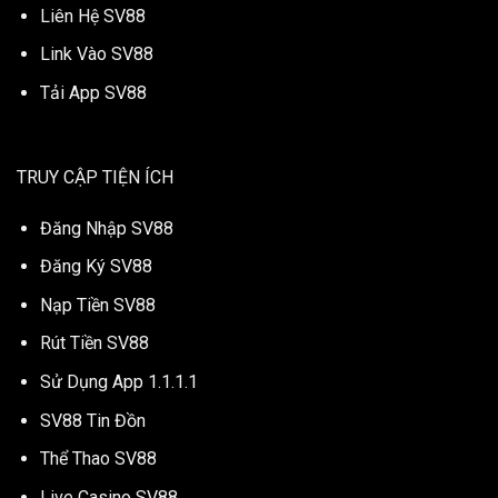
Liên Hệ SV88
Link Vào SV88
Tải App SV88
TRUY CẬP TIỆN ÍCH
Đăng Nhập SV88
Đăng Ký SV88
Nạp Tiền SV88
Rút Tiền SV88
Sử Dụng App 1.1.1.1
SV88 Tin Đồn
Thể Thao SV88
Live Casino SV88