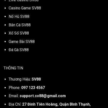
Casino Game SV88
Nổ Hũ SV88
Bắn Cá SV88
Xổ Số SV88
Game Bài SV88
Đá Gà SV88
THÔNG TIN
Thương Hiệu:
SV88
Phone:
097 123 4567
Email:
support.sv88@gmail.com
Địa Chỉ:
27 Đinh Tiên Hoàng, Quận Bình Thạnh,