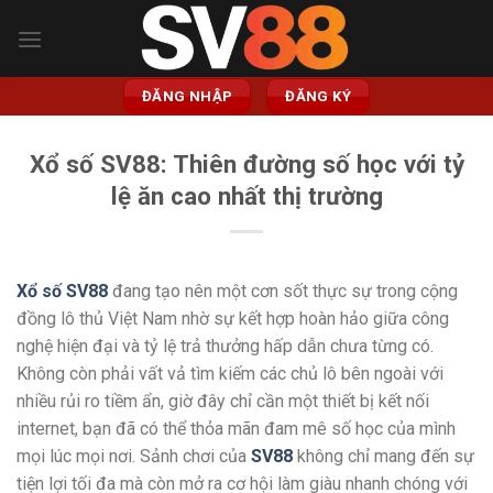
Bỏ
qua
nội
dung
ĐĂNG NHẬP
ĐĂNG KÝ
Xổ số SV88: Thiên đường số học với tỷ
lệ ăn cao nhất thị trường
Xổ số SV88
đang tạo nên một cơn sốt thực sự trong cộng
đồng lô thủ Việt Nam nhờ sự kết hợp hoàn hảo giữa công
nghệ hiện đại và tỷ lệ trả thưởng hấp dẫn chưa từng có.
Không còn phải vất vả tìm kiếm các chủ lô bên ngoài với
nhiều rủi ro tiềm ẩn, giờ đây chỉ cần một thiết bị kết nối
internet, bạn đã có thể thỏa mãn đam mê số học của mình
mọi lúc mọi nơi. Sảnh chơi của
SV88
không chỉ mang đến sự
tiện lợi tối đa mà còn mở ra cơ hội làm giàu nhanh chóng với