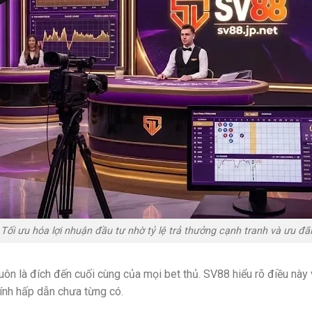
Tối ưu hóa lợi nhuận đầu tư nhờ tỷ lệ trả thưởng cạnh tranh và ưu đãi
 luôn là đích đến cuối cùng của mọi bet thủ. SV88 hiểu rõ điều này 
hính hấp dẫn chưa từng có.