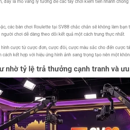
h, đây là mỏ vàng lý tưởng để các tay chơi kiếm tiền nhanh chóng 
ặc, các bàn chơi Roulette tại SV88 chắc chắn sẽ không làm bạn t
người chơi dễ dàng theo dõi kết quả một cách trung thực nhất.
hình cược từ cược đơn, cược đôi, cược màu sắc cho đến cược tá, 
ch cách kết hợp với hiệu ứng hình ảnh sang trọng tạo nên một khôn
ư nhờ tỷ lệ trả thưởng cạnh tranh và ưu