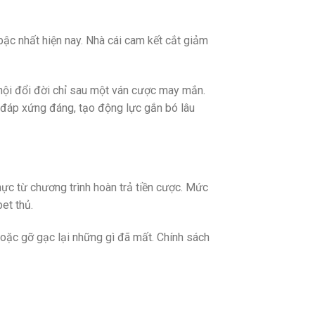
bậc nhất hiện nay. Nhà cái cam kết cắt giảm
ơ hội đổi đời chỉ sau một ván cược may mắn.
 đáp xứng đáng, tạo động lực gắn bó lâu
hực từ chương trình hoàn trả tiền cược. Mức
et thủ.
hoặc gỡ gạc lại những gì đã mất. Chính sách