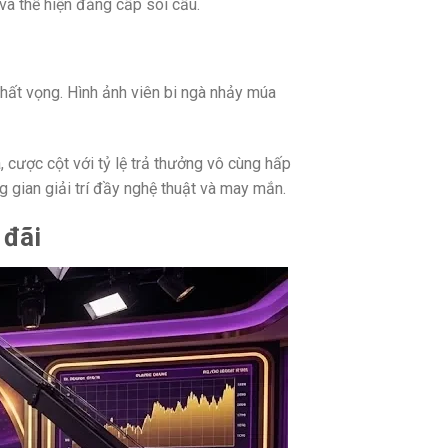
và thể hiện đẳng cấp soi cầu.
hất vọng. Hình ảnh viên bi ngà nhảy múa
cược cột với tỷ lệ trả thưởng vô cùng hấp
g gian giải trí đầy nghệ thuật và may mắn.
 đãi