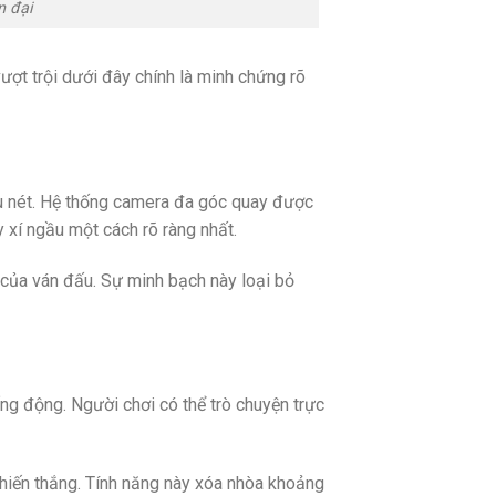
n đại
ượt trội dưới đây chính là minh chứng rõ
êu nét. Hệ thống camera đa góc quay được
y xí ngầu một cách rõ ràng nhất.
của ván đấu. Sự minh bạch này loại bỏ
ng động. Người chơi có thể trò chuyện trực
chiến thắng. Tính năng này xóa nhòa khoảng