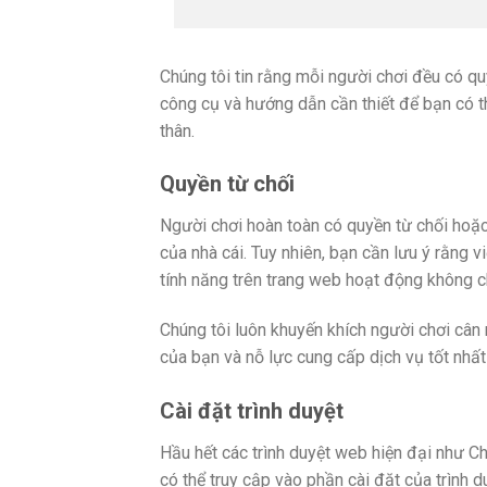
Chúng tôi tin rằng mỗi người chơi đều có q
công cụ và hướng dẫn cần thiết để bạn có t
thân.
Quyền từ chối
Người chơi hoàn toàn có quyền từ chối hoặc
của nhà cái. Tuy nhiên, bạn cần lưu ý rằng 
tính năng trên trang web hoạt động không ch
Chúng tôi luôn khuyến khích người chơi cân 
của bạn và nỗ lực cung cấp dịch vụ tốt nhất
Cài đặt trình duyệt
Hầu hết các trình duyệt web hiện đại như C
có thể truy cập vào phần cài đặt của trình 