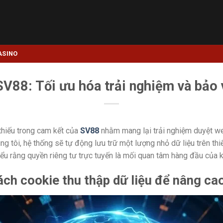
ASINO
V88: Tối ưu hóa trải nghiệm và bảo 
thiếu trong cam kết của
SV88
nhằm mang lại trải nghiệm duyệt w
ng tôi, hệ thống sẽ tự động lưu trữ một lượng nhỏ dữ liệu trên thi
i hiểu rằng quyền riêng tư trực tuyến là mối quan tâm hàng đầu của
ách cookie thu thập dữ liệu để nâng ca