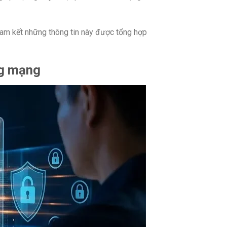
 cam kết những thông tin này được tổng hợp
ng mạng