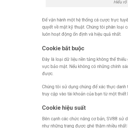
Hiểu rõ
Để vận hành một hệ thống cá cược trực tuyến
quyết về mặt kỹ thuật. Chúng tôi phân loại
luôn hoạt động ổn định và hiệu quả nhất.
Cookie bắt buộc
Đây là loại dữ liệu nền tảng không thể thi
vực bảo mật. Nếu không có những chính sách
được.
Chúng tôi sử dụng chúng để xác thực danh t
truy cập vào tài khoản của bạn từ một thiết 
Cookie hiệu suất
Bên cạnh các chức năng cơ bản, SV88 sử dụn
như những trang được ghé thăm nhiều nhất ha