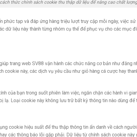
 cách thức chính sách cookie thu thập dữ liệu để nâng cao chất lượng
 phức tạp và đáp ứng hàng triệu lượt truy cập mỗi ngày, việc sử d
 các dữ liệu này thành từng nhóm cụ thể để phục vụ cho các mục 
ếu giúp trang web SV88 vận hành các chức năng cơ bản như đăng n
 cookie này, các dịch vụ yêu cầu như giỏ hàng cá cược hay thanh
ính của bạn trong suốt phiên làm việc, ngăn chặn các hành vi gia
bị lạ. Loại cookie này không lưu trữ bất kỳ thông tin nào dùng để t
g cookie hiệu suất để thu thập thông tin ẩn danh về cách người 
y các thông báo lỗi gặp phải. Dữ liệu từ chính sách cookie này g