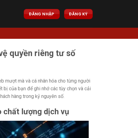
ĐĂNG NHẬP
ĐĂNG KÝ
vệ quyền riêng tư số
eb mượt mà và cá nhân hóa cho từng người
ết bị của bạn để ghi nhớ các tùy chọn và cải
 khách hàng trong kỷ nguyên số.
o chất lượng dịch vụ