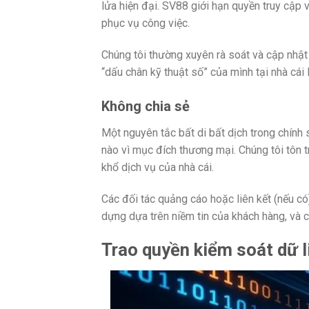
lửa hiện đại. SV88 giới hạn quyền truy cập 
phục vụ công việc.
Chúng tôi thường xuyên rà soát và cập nhật
“dấu chân kỹ thuật số” của mình tại nhà cái
Không chia sẻ
Một nguyên tắc bất di bất dịch trong chính 
nào vì mục đích thương mại. Chúng tôi tôn 
khổ dịch vụ của nhà cái.
Các đối tác quảng cáo hoặc liên kết (nếu c
dựng dựa trên niềm tin của khách hàng, và c
Trao quyền kiểm soát dữ l