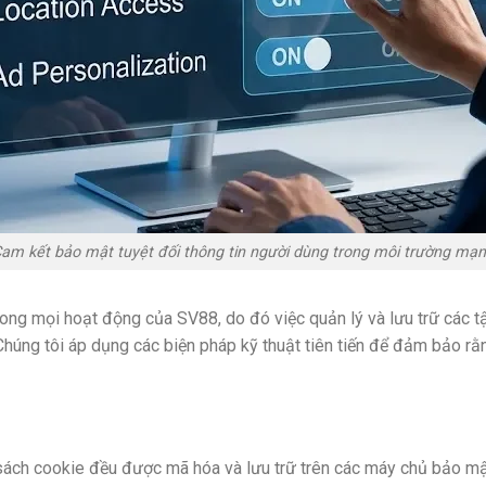
am kết bảo mật tuyệt đối thông tin người dùng trong môi trường mạ
ong mọi hoạt động của SV88, do đó việc quản lý và lưu trữ các tậ
húng tôi áp dụng các biện pháp kỹ thuật tiên tiến để đảm bảo rằn
 sách cookie đều được mã hóa và lưu trữ trên các máy chủ bảo mậ