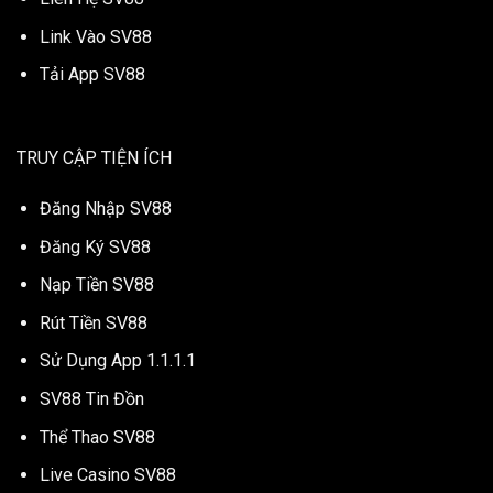
Link Vào SV88
Tải App SV88
TRUY CẬP TIỆN ÍCH
Đăng Nhập SV88
Đăng Ký SV88
Nạp Tiền SV88
Rút Tiền SV88
Sử Dụng App 1.1.1.1
SV88 Tin Đồn
Thể Thao SV88
Live Casino SV88