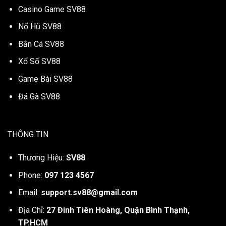
Casino Game SV88
Nổ Hũ SV88
Bắn Cá SV88
Xổ Số SV88
Game Bài SV88
Đá Gà SV88
THÔNG TIN
Thương Hiệu:
SV88
Phone:
097 123 4567
Email:
support.sv88@gmail.com
Địa Chỉ:
27 Đinh Tiên Hoàng, Quận Bình Thạnh,
TP.HCM