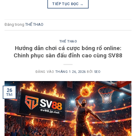
TIẾP TỤC ĐỌC
→
Đăng trong
THỂ THAO
THỂ THAO
Hướng dẫn chơi cá cược bóng rổ online:
Chinh phục sàn đấu đỉnh cao cùng SV88
ĐĂNG VÀO
THÁNG 1 26, 2026
BỞI
SEO
26
Th1