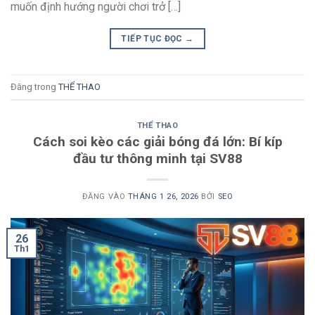
muốn định hướng người chơi trở […]
TIẾP TỤC ĐỌC
→
Đăng trong
THỂ THAO
THỂ THAO
Cách soi kèo các giải bóng đá lớn: Bí kíp
đầu tư thông minh tại SV88
ĐĂNG VÀO
THÁNG 1 26, 2026
BỞI
SEO
26
Th1