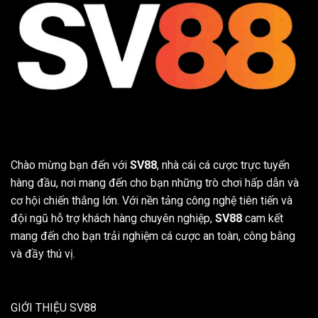
giải
Hành
trí
trang
thả
kiến
ga
thức
cùng
cho
SV88
bài
thủ
SV88
Chào mừng bạn đến với
SV88
, nhà cái cá cược trực tuyến
hàng đầu, nơi mang đến cho bạn những trò chơi hấp dẫn và
cơ hội chiến thắng lớn. Với nền tảng công nghệ tiên tiến và
đội ngũ hỗ trợ khách hàng chuyên nghiệp,
SV88
cam kết
mang đến cho bạn trải nghiệm cá cược an toàn, công bằng
và đầy thú vị.
GIỚI THIỆU SV88