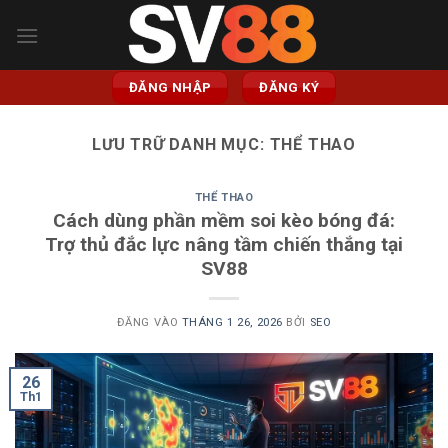
Bỏ
qua
nội
dung
ĐĂNG NHẬP
ĐĂNG KÝ
LƯU TRỮ DANH MỤC:
THỂ THAO
THỂ THAO
Cách dùng phần mềm soi kèo bóng đá:
Trợ thủ đắc lực nâng tầm chiến thắng tại
SV88
ĐĂNG VÀO
THÁNG 1 26, 2026
BỞI
SEO
26
Th1