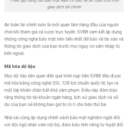
Thiết lập hàng rào bảo mật kiên cố bảo vệ an toàn cho mọi
giao dịch tài chính
An toàn tài chính luôn là mối quan tâm hàng đầu của người
chơi khi tham gia cá cược trực tuyến. SV88 cam kết áp dụng
những công nghệ bảo mật tiên tiến nhất để bảo vệ tài sản và
thông tin giao dịch của bạn trước mọi nguy cơ xâm nhập từ
bên ngoài.
Mã hóa dữ liệu
Mọi dữ liệu liên quan đến quá trình nạp tiền SV88 đều được
mã hóa bằng công nghệ SSL 128-bit chuẩn quốc tế, tạo ra
một lớp khiên chắn bất khả xâm phạm. Điều này đảm bảo
rằng thông tin tài khoản ngân hàng, lịch sử giao dịch và số
dư của bạn sẽ không bao giờ bị rò rỉ cho bên thứ ba.
Nhà cái cũng áp dụng chính sách bảo mật nghiêm ngặt đối
với đội ngũ nhân viên nội bộ, đảm bảo tính riêng tư tuyệt đối