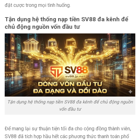
đặt cược trong mọi tình huống.
Tận dụng hệ thống nạp tiền SV88 đa kênh để
chủ động nguồn vốn đầu tư
Tận dụng hệ thống nạp tiền SV88 đa kênh để chủ động nguồn
vốn đầu tư
Để mang lại sự thuận tiện tối đa cho cộng đồng thành viên,
SV88 đã tích hợp hầu hết các phương thức thanh toán phổ