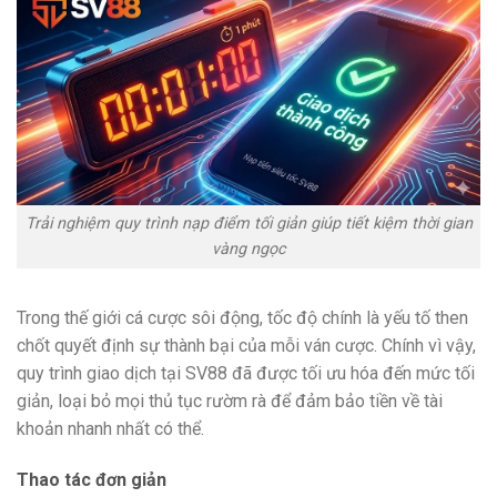
Trải nghiệm quy trình nạp điểm tối giản giúp tiết kiệm thời gian
vàng ngọc
Trong thế giới cá cược sôi động, tốc độ chính là yếu tố then
chốt quyết định sự thành bại của mỗi ván cược. Chính vì vậy,
quy trình giao dịch tại SV88 đã được tối ưu hóa đến mức tối
giản, loại bỏ mọi thủ tục rườm rà để đảm bảo tiền về tài
khoản nhanh nhất có thể.
Thao tác đơn giản