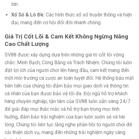
lớn.
Xổ Số & Lô Đề:
Các hình thức xổ số truyền thống và hiện
đại, mang đến cơ hội đổi đời nhanh chóng.
Giá Trị Cốt Lõi & Cam Kết Không Ngừng Nâng
Cao Chất Lượng
SV88 được xây dựng dựa trên những giá trị cốt lõi vững
chắc: Minh Bạch, Công Bằng và Trách Nhiệm. Chúng tôi luôn
đặt lợi ích của người chơi lên hàng đầu, cam kết mang đến
một môi trường cá cược an toàn tuyệt đối. Hệ thống bảo mật
tiên tiến của chúng tôi đảm bảo mọi giao dịch và thông tin
cá nhân của bạn được bảo vệ tối đa. Đội ngũ hỗ trợ khách
hàng chuyên nghiệp, tận tâm của SV88 luôn sẵn sàng 24/7
để giải đáp mọi thắc mắc và hỗ trợ bạn trong mọi tình
huống, đảm bảo trải nghiệm của bạn luôn suôn sẻ và hài
lòng. Chúng tôi liên tục lắng nghe phản hồi từ người chơi để
cải thiện dịch vụ, mang đến những trải nghiệm ngày càng