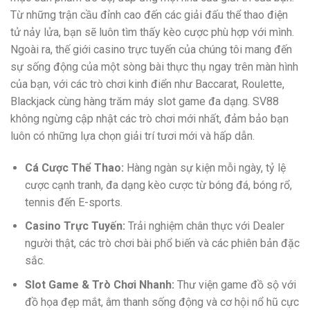
Từ những trận cầu đỉnh cao đến các giải đấu thể thao điện
tử nảy lửa, bạn sẽ luôn tìm thấy kèo cược phù hợp với mình.
Ngoài ra, thế giới casino trực tuyến của chúng tôi mang đến
sự sống động của một sòng bài thực thụ ngay trên màn hình
của bạn, với các trò chơi kinh điển như Baccarat, Roulette,
Blackjack cùng hàng trăm máy slot game đa dạng. SV88
không ngừng cập nhật các trò chơi mới nhất, đảm bảo bạn
luôn có những lựa chọn giải trí tươi mới và hấp dẫn.
Cá Cược Thể Thao:
Hàng ngàn sự kiện mỗi ngày, tỷ lệ
cược cạnh tranh, đa dạng kèo cược từ bóng đá, bóng rổ,
tennis đến E-sports.
Casino Trực Tuyến:
Trải nghiệm chân thực với Dealer
người thật, các trò chơi bài phổ biến và các phiên bản đặc
sắc.
Slot Game & Trò Chơi Nhanh:
Thư viện game đồ sộ với
đồ họa đẹp mắt, âm thanh sống động và cơ hội nổ hũ cực