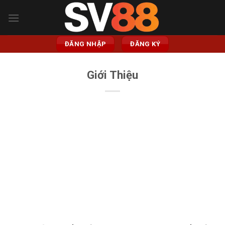
Bỏ
qua
nội
dung
ĐĂNG NHẬP
ĐĂNG KÝ
Giới Thiệu