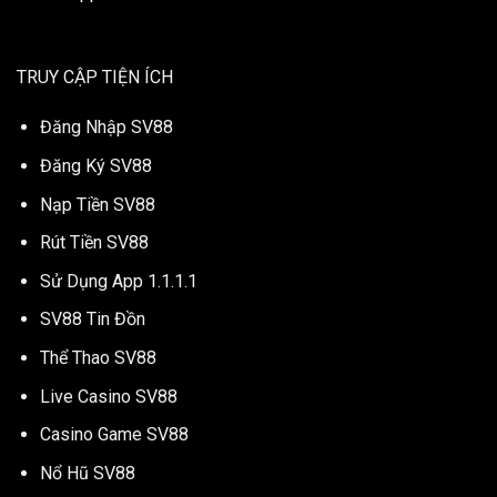
TRUY CẬP TIỆN ÍCH
Đăng Nhập SV88
Đăng Ký SV88
Nạp Tiền SV88
Rút Tiền SV88
Sử Dụng App 1.1.1.1
SV88 Tin Đồn
Thể Thao SV88
Live Casino SV88
Casino Game SV88
Nổ Hũ SV88