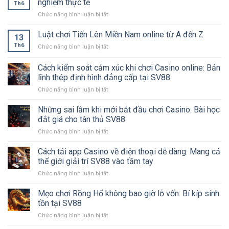
nghiệm thực tế
Th6
cổng
Chức năng bình luận bị tắt
ở
game
Cách
bài
chơi
Luật chơi Tiến Lên Miền Nam online từ A đến Z
đổi
13
Tài
thưởng
Th6
Chức năng bình luận bị tắt
ở
Xỉu
uy
Luật
online
tín
chơi
Cách kiểm soát cảm xúc khi chơi Casino online: Bản
–
tại
Tiến
nguyên
lĩnh thép định hình đẳng cấp tại SV88
Việt
Lên
lý,
Nam
Chức năng bình luận bị tắt
ở
Miền
cược
Cách
Nam
và
kiểm
online
Những sai lầm khi mới bắt đầu chơi Casino: Bài học
kinh
soát
từ
đắt giá cho tân thủ SV88
nghiệm
cảm
A
thực
Chức năng bình luận bị tắt
ở
xúc
đến
tế
Những
khi
Z
sai
Cách tải app Casino về điện thoại dễ dàng: Mang cả
chơi
lầm
Casino
thế giới giải trí SV88 vào tầm tay
khi
online:
Chức năng bình luận bị tắt
ở
mới
Bản
Cách
bắt
lĩnh
tải
Mẹo chơi Rồng Hổ không bao giờ lỗ vốn: Bí kíp sinh
đầu
thép
app
chơi
tồn tại SV88
định
Casino
Casino:
hình
Chức năng bình luận bị tắt
ở
về
Bài
đẳng
Mẹo
điện
học
cấp