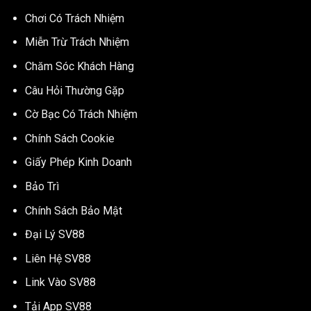
Chơi Có Trách Nhiệm
Miễn Trừ Trách Nhiệm
Chăm Sóc Khách Hàng
Câu Hỏi Thường Gặp
Cờ Bạc Có Trách Nhiệm
Chính Sách Cookie
Giấy Phép Kinh Doanh
Bảo Trì
Chính Sách Bảo Mật
Đại Lý SV88
Liên Hệ SV88
Link Vào SV88
Tải App SV88