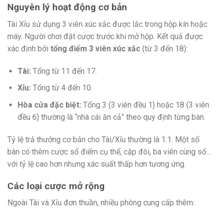
Nguyên lý hoạt động cơ bản
Tài Xỉu sử dụng 3 viên xúc xắc được lắc trong hộp kín hoặc
máy. Người chơi đặt cược trước khi mở hộp. Kết quả được
xác định bởi
tổng điểm 3 viên xúc xắc
(từ 3 đến 18):
Tài:
Tổng từ 11 đến 17.
Xỉu:
Tổng từ 4 đến 10.
Hòa cửa đặc biệt:
Tổng 3 (3 viên đều 1) hoặc 18 (3 viên
đều 6) thường là “nhà cái ăn cả” theo quy định từng bàn.
Tỷ lệ trả thưởng cơ bản cho Tài/Xỉu thường là 1:1. Một số
bàn có thêm cược số điểm cụ thể, cặp đôi, ba viên cùng số…
với tỷ lệ cao hơn nhưng xác suất thấp hơn tương ứng.
Các loại cược mở rộng
Ngoài Tài và Xỉu đơn thuần, nhiều phòng cung cấp thêm: