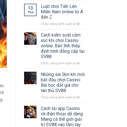
Cách
uy
chơi
Luật chơi Tiến Lên
13
tín
Tài
Miền Nam online từ A
Th6
tại
Xỉu
đến Z
Việt
online
Chức năng bình luận bị tắt
Nam
ở
–
Luật
nguyên
chơi
lý,
Cách kiểm soát cảm
Tiến
cược
xúc khi chơi Casino
Lên
và
online: Bản lĩnh thép
Miền
kinh
định hình đẳng cấp tại
Nam
nghiệm
SV88
online
thực
từ
tế
Chức năng bình luận bị tắt
ở
A
Cách
đến
kiểm
Những sai lầm khi mới
Z
soát
bắt đầu chơi Casino:
cảm
Bài học đắt giá cho
au
xúc
tân thủ SV88
Để
khi
chơi
Chức năng bình luận bị tắt
ở
ng
Casino
Những
online:
sai
Cách tải app Casino
Bản
lầm
về điện thoại dễ dàng:
lĩnh
khi
Mang cả thế giới giải
thép
mới
trí SV88 vào tầm tay
định
bắt