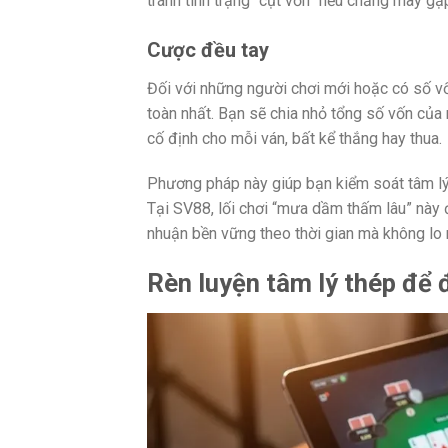
tránh tình trạng “cụt vốn” nếu chẳng may gặ
Cược đều tay
Đối với những người chơi mới hoặc có số vốn
toàn nhất. Bạn sẽ chia nhỏ tổng số vốn của
cố định cho mỗi ván, bất kể thắng hay thua.
Phương pháp này giúp bạn kiểm soát tâm lý 
Tại SV88, lối chơi “mưa dầm thấm lâu” này đã
nhuận bền vững theo thời gian mà không lo rủ
Rèn luyện tâm lý thép để 