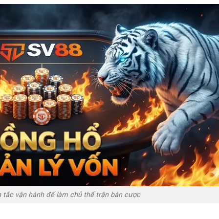
tắc vận hành để làm chủ thế trận bàn cược