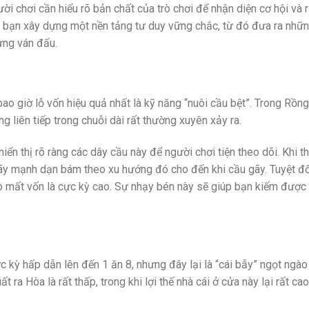
ười chơi cần hiểu rõ bản chất của trò chơi để nhận diện cơ hội và r
iúp bạn xây dựng một nền tảng tư duy vững chắc, từ đó đưa ra nhữ
ừng ván đấu.
 giờ lỗ vốn hiệu quả nhất là kỹ năng “nuôi cầu bệt”. Trong Rồng
 liên tiếp trong chuỗi dài rất thường xuyên xảy ra.
iển thị rõ ràng các dây cầu này để người chơi tiện theo dõi. Khi t
 hãy mạnh dạn bám theo xu hướng đó cho đến khi cầu gãy. Tuyệt đố
 ro mất vốn là cực kỳ cao. Sự nhạy bén này sẽ giúp bạn kiếm được
c kỳ hấp dẫn lên đến 1 ăn 8, nhưng đây lại là “cái bẫy” ngọt ngà
 ra Hòa là rất thấp, trong khi lợi thế nhà cái ở cửa này lại rất cao