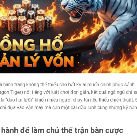
à hành trang không thể thiếu cho bất kỳ ai muốn chinh phục sảnh
gon Tiger) nổi tiếng với luật chơi đơn giản, kết quả ngã ngũ chỉ s
à “dao hai lưỡi” khiến nhiều người cháy túi nếu thiếu chiến thuật. 
thể chỉ dựa vào vận may mà cần một cái đầu lạnh cùng những kỹ nă
hành để làm chủ thế trận bàn cược