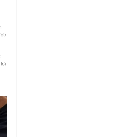
n
ược
.
lợi