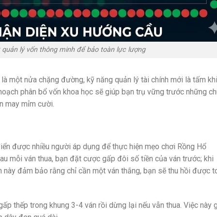
 quản lý vốn thông minh để bảo toàn lực lượng
 là một nửa chặng đường, kỹ năng quản lý tài chính mới là tấm kh
hoạch phân bổ vốn khoa học sẽ giúp bạn trụ vững trước những ch
ận may mỉm cười.
điển được nhiều người áp dụng để thực hiện mẹo chơi Rồng Hổ
sau mỗi ván thua, bạn đặt cược gấp đôi số tiền của ván trước; khi
h này đảm bảo rằng chỉ cần một ván thắng, bạn sẽ thu hồi được t
gấp thếp trong khung 3-4 ván rồi dừng lại nếu vẫn thua. Việc này 