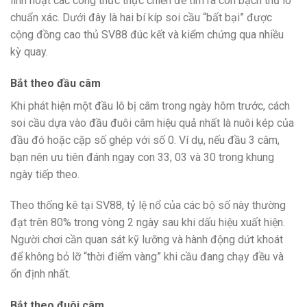
linh hoạt các công thức thực chiến để tìm ra con bạch thủ lô
chuẩn xác. Dưới đây là hai bí kíp soi cầu “bất bại” được
cộng đồng cao thủ SV88 đúc kết và kiểm chứng qua nhiều
kỳ quay.
Bắt theo đầu câm
Khi phát hiện một đầu lô bị câm trong ngày hôm trước, cách
soi cầu dựa vào đầu đuôi câm hiệu quả nhất là nuôi kép của
đầu đó hoặc cặp số ghép với số 0. Ví dụ, nếu đầu 3 câm,
bạn nên ưu tiên đánh ngay con 33, 03 và 30 trong khung
ngày tiếp theo.
Theo thống kê tại SV88, tỷ lệ nổ của các bộ số này thường
đạt trên 80% trong vòng 2 ngày sau khi dấu hiệu xuất hiện.
Người chơi cần quan sát kỹ lưỡng và hành động dứt khoát
để không bỏ lỡ “thời điểm vàng” khi cầu đang chạy đều và
ổn định nhất.
Bắt theo đuôi câm