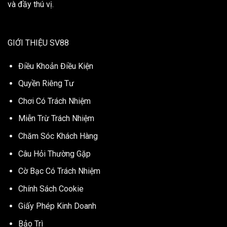
và đầy thú vị.
GIỚI THIỆU SV88
Điều Khoản Điều Kiện
Quyền Riêng Tư
Chơi Có Trách Nhiệm
Miễn Trừ Trách Nhiệm
Chăm Sóc Khách Hàng
Câu Hỏi Thường Gặp
Cờ Bạc Có Trách Nhiệm
Chính Sách Cookie
Giấy Phép Kinh Doanh
Bảo Trì