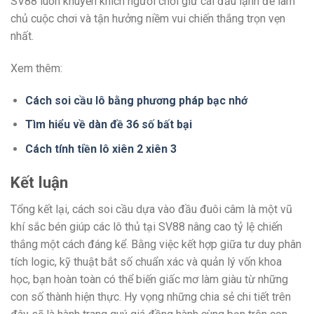
SV88 luôn khuyến khích người chơi giữ cái đầu lạnh để làm
chủ cuộc chơi và tận hưởng niềm vui chiến thắng trọn vẹn
nhất.
Xem thêm:
Cách soi cầu lô bằng phương pháp bạc nhớ
Tìm hiểu về dàn đề 36 số bất bại
Cách tính tiền lô xiên 2 xiên 3
Kết luận
Tổng kết lại, cách soi cầu dựa vào đầu đuôi câm là một vũ
khí sắc bén giúp các lô thủ tại SV88 nâng cao tỷ lệ chiến
thắng một cách đáng kể. Bằng việc kết hợp giữa tư duy phân
tích logic, kỹ thuật bắt số chuẩn xác và quản lý vốn khoa
học, bạn hoàn toàn có thể biến giấc mơ làm giàu từ những
con số thành hiện thực. Hy vọng những chia sẻ chi tiết trên