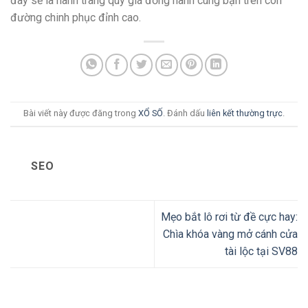
đây sẽ là hành trang quý giá đồng hành cùng bạn trên con
đường chinh phục đỉnh cao.
Bài viết này được đăng trong
XỔ SỐ
. Đánh dấu
liên kết thường trực
.
SEO
Mẹo bắt lô rơi từ đề cực hay:
Chìa khóa vàng mở cánh cửa
tài lộc tại SV88