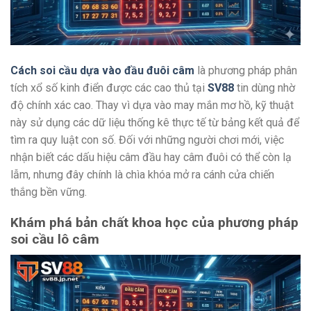
Cách soi cầu dựa vào đầu đuôi câm
là phương pháp phân
tích xổ số kinh điển được các cao thủ tại
SV88
tin dùng nhờ
độ chính xác cao. Thay vì dựa vào may mắn mơ hồ, kỹ thuật
này sử dụng các dữ liệu thống kê thực tế từ bảng kết quả để
tìm ra quy luật con số. Đối với những người chơi mới, việc
nhận biết các dấu hiệu câm đầu hay câm đuôi có thể còn lạ
lẫm, nhưng đây chính là chìa khóa mở ra cánh cửa chiến
thắng bền vững.
Khám phá bản chất khoa học của phương pháp
soi cầu lô câm