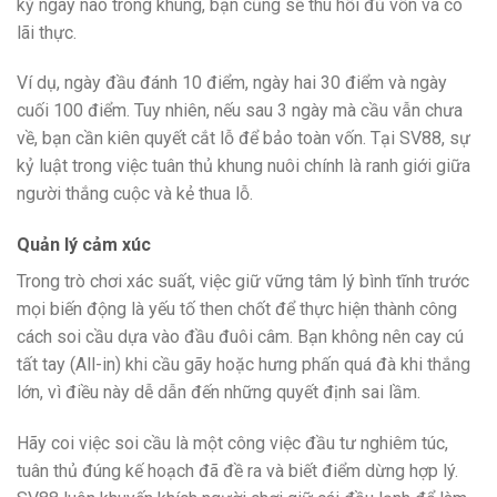
kỳ ngày nào trong khung, bạn cũng sẽ thu hồi đủ vốn và có
lãi thực.
Ví dụ, ngày đầu đánh 10 điểm, ngày hai 30 điểm và ngày
cuối 100 điểm. Tuy nhiên, nếu sau 3 ngày mà cầu vẫn chưa
về, bạn cần kiên quyết cắt lỗ để bảo toàn vốn. Tại SV88, sự
kỷ luật trong việc tuân thủ khung nuôi chính là ranh giới giữa
người thắng cuộc và kẻ thua lỗ.
Quản lý cảm xúc
Trong trò chơi xác suất, việc giữ vững tâm lý bình tĩnh trước
mọi biến động là yếu tố then chốt để thực hiện thành công
cách soi cầu dựa vào đầu đuôi câm. Bạn không nên cay cú
tất tay (All-in) khi cầu gãy hoặc hưng phấn quá đà khi thắng
lớn, vì điều này dễ dẫn đến những quyết định sai lầm.
Hãy coi việc soi cầu là một công việc đầu tư nghiêm túc,
tuân thủ đúng kế hoạch đã đề ra và biết điểm dừng hợp lý.