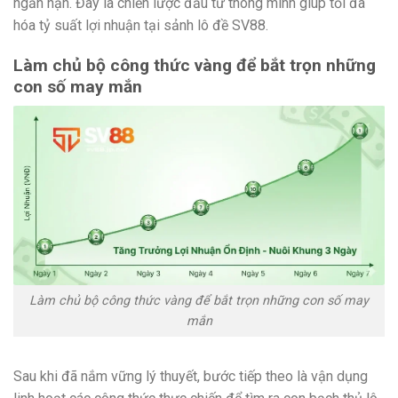
ngắn hạn. Đây là chiến lược đầu tư thông minh giúp tối đa
hóa tỷ suất lợi nhuận tại sảnh lô đề SV88.
Làm chủ bộ công thức vàng để bắt trọn những
con số may mắn
Làm chủ bộ công thức vàng để bắt trọn những con số may
mắn
Sau khi đã nắm vững lý thuyết, bước tiếp theo là vận dụng