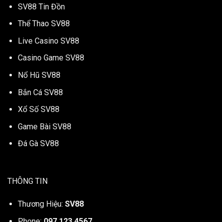
SV88 Tin Đồn
Thể Thao SV88
Live Casino SV88
Casino Game SV88
Nổ Hũ SV88
Bắn Cá SV88
Xổ Số SV88
Game Bài SV88
Đá Gà SV88
THÔNG TIN
Thương Hiệu:
SV88
Phone:
097 123 4567