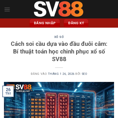
Bỏ
qua
nội
dung
ĐĂNG NHẬP
ĐĂNG KÝ
XỔ SỐ
Cách soi cầu dựa vào đầu đuôi câm:
Bí thuật toán học chinh phục xổ số
SV88
ĐĂNG VÀO
THÁNG 1 26, 2026
BỞI
SEO
26
Th1