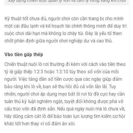
Xây dựng chiến lược quản lý vốn và tâm lý vững vàng khi chơi
Kỹ thuật tốt chưa đủ, người chơi còn cần trang bị cho mình
một cái đầu lạnh và kế hoạch tài chính thông minh để duy trì
cuộc chơi dài hạn mà không lo cháy túi. Đây là yếu tố then
chốt phân định giữa người chơi nghiệp dư và cao thủ.
Vào tiền gấp thếp
Chiến thuật nuôi lô rơi thường đi kèm với cách vào tiền theo
tỷ lệ gấp thếp 1:2:3 hoặc 1:3:10 tùy theo số vốn của mỗi
người. Việc tăng dần số tiền cược qua các ngày giúp đảm
bảo rằng khi lô về, bạn sẽ thu hồi đủ cả vốn lẫn lãi. Tuy
nhiên, người chơi áp dụng mẹo bắt lô rơi từ đề cực hay cần
tuân thủ kỷ luật nghiêm ngặt, tuyệt đối không được phá vỡ
cấu trúc vốn đã định sẵn. Nếu quá ngày nuôi mà lô chưa về,
hãy dũng cảm cắt lỗ để bảo toàn lực lượng tìm kiếm cơ hội
khác tốt hơn thay vì cố đấm ăn xôi.