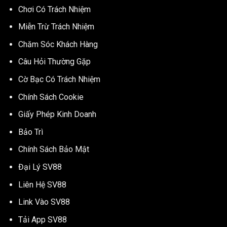
Chơi Có Trách Nhiệm
Miễn Trừ Trách Nhiệm
Chăm Sóc Khách Hàng
Câu Hỏi Thường Gặp
Cờ Bạc Có Trách Nhiệm
Chính Sách Cookie
Giấy Phép Kinh Doanh
Bảo Trì
Chính Sách Bảo Mật
Đại Lý SV88
Liên Hệ SV88
Link Vào SV88
Tải App SV88