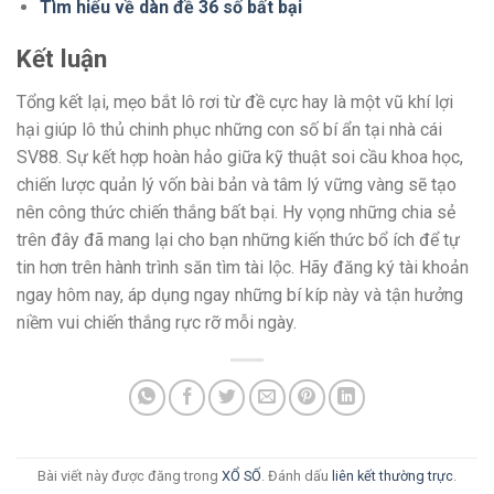
Tìm hiểu về dàn đề 36 số bất bại
Kết luận
Tổng kết lại, mẹo bắt lô rơi từ đề cực hay là một vũ khí lợi
hại giúp lô thủ chinh phục những con số bí ẩn tại nhà cái
SV88. Sự kết hợp hoàn hảo giữa kỹ thuật soi cầu khoa học,
chiến lược quản lý vốn bài bản và tâm lý vững vàng sẽ tạo
nên công thức chiến thắng bất bại. Hy vọng những chia sẻ
trên đây đã mang lại cho bạn những kiến thức bổ ích để tự
tin hơn trên hành trình săn tìm tài lộc. Hãy đăng ký tài khoản
ngay hôm nay, áp dụng ngay những bí kíp này và tận hưởng
niềm vui chiến thắng rực rỡ mỗi ngày.
Bài viết này được đăng trong
XỔ SỐ
. Đánh dấu
liên kết thường trực
.