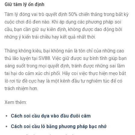
Giữ tâm lý ổn định
Tâm lý đóng vai trò quyết định 50% chiến thắng trong bất kỳ
cuộc chơi đỏ đen nào. Khi áp dụng các phương pháp soi
cầu, bạn cần giữ sự kiên định, không được dao động bởi
những ý kiến trái chiều hay kết quả nhất thời.
Thắng không kiêu, bại không nản là tôn chỉ của những cao
thủ lão luyện tại SV88. Việc giữ được sự bình tĩnh giúp bạn
sáng suốt trong mọi quyết định, tránh được những sai lầm
tai hại do cảm xúc chi phối. Hãy coi việc thực hiện mẹo bắt
lô rơi từ đề cực hay là một kênh đầu tư nghiêm túc để có
trách nhiệm hơn.
Xem thêm:
Cách soi cầu dựa vào đầu đuôi câm
Cách soi cầu lô bằng phương pháp bạc nhớ