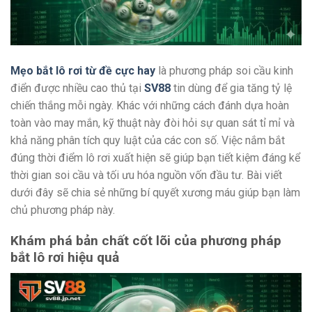
Mẹo bắt lô rơi từ đề cực hay
là phương pháp soi cầu kinh
điển được nhiều cao thủ tại
SV88
tin dùng để gia tăng tỷ lệ
chiến thắng mỗi ngày. Khác với những cách đánh dựa hoàn
toàn vào may mắn, kỹ thuật này đòi hỏi sự quan sát tỉ mỉ và
khả năng phân tích quy luật của các con số. Việc nắm bắt
đúng thời điểm lô rơi xuất hiện sẽ giúp bạn tiết kiệm đáng kể
thời gian soi cầu và tối ưu hóa nguồn vốn đầu tư. Bài viết
dưới đây sẽ chia sẻ những bí quyết xương máu giúp bạn làm
chủ phương pháp này.
Khám phá bản chất cốt lõi của phương pháp
bắt lô rơi hiệu quả