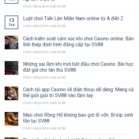
cổng
Chức năng bình luận bị tắt
ở
game
Cách
bài
chơi
Luật chơi Tiến Lên Miền Nam online từ A đến Z
đổi
13
Tài
thưởng
Th6
Chức năng bình luận bị tắt
ở
Xỉu
uy
Luật
online
tín
chơi
Cách kiểm soát cảm xúc khi chơi Casino online: Bản
–
tại
Tiến
nguyên
lĩnh thép định hình đẳng cấp tại SV88
Việt
Lên
lý,
Nam
Chức năng bình luận bị tắt
ở
Miền
cược
Cách
Nam
và
kiểm
online
Những sai lầm khi mới bắt đầu chơi Casino: Bài học
kinh
soát
từ
đắt giá cho tân thủ SV88
nghiệm
cảm
A
thực
Chức năng bình luận bị tắt
ở
xúc
đến
tế
Những
khi
Z
sai
Cách tải app Casino về điện thoại dễ dàng: Mang cả
chơi
lầm
Casino
thế giới giải trí SV88 vào tầm tay
khi
online:
Chức năng bình luận bị tắt
ở
mới
Bản
Cách
bắt
lĩnh
tải
Mẹo chơi Rồng Hổ không bao giờ lỗ vốn: Bí kíp sinh
đầu
thép
app
chơi
tồn tại SV88
định
Casino
Casino:
hình
Chức năng bình luận bị tắt
ở
về
Bài
đẳng
Mẹo
điện
học
cấp
chơi