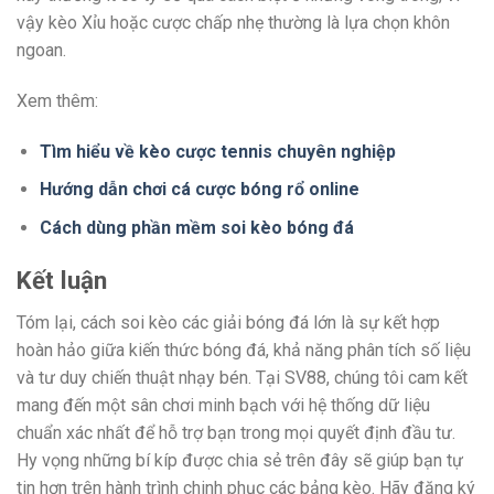
vậy kèo Xỉu hoặc cược chấp nhẹ thường là lựa chọn khôn
ngoan.
Xem thêm:
Tìm hiểu về kèo cược tennis chuyên nghiệp
Hướng dẫn chơi cá cược bóng rổ online
Cách dùng phần mềm soi kèo bóng đá
Kết luận
Tóm lại, cách soi kèo các giải bóng đá lớn là sự kết hợp
hoàn hảo giữa kiến thức bóng đá, khả năng phân tích số liệu
và tư duy chiến thuật nhạy bén. Tại SV88, chúng tôi cam kết
mang đến một sân chơi minh bạch với hệ thống dữ liệu
chuẩn xác nhất để hỗ trợ bạn trong mọi quyết định đầu tư.
Hy vọng những bí kíp được chia sẻ trên đây sẽ giúp bạn tự
tin hơn trên hành trình chinh phục các bảng kèo. Hãy đăng ký