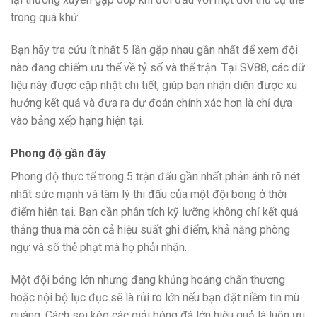
trong quá khứ.
Bạn hãy tra cứu ít nhất 5 lần gặp nhau gần nhất để xem đội
nào đang chiếm ưu thế về tỷ số và thế trận. Tại SV88, các dữ
liệu này được cập nhật chi tiết, giúp bạn nhận diện được xu
hướng kết quả và đưa ra dự đoán chính xác hơn là chỉ dựa
vào bảng xếp hạng hiện tại.
Phong độ gần đây
Phong độ thực tế trong 5 trận đấu gần nhất phản ánh rõ nét
nhất sức mạnh và tâm lý thi đấu của một đội bóng ở thời
điểm hiện tại. Bạn cần phân tích kỹ lưỡng không chỉ kết quả
thắng thua mà còn cả hiệu suất ghi điểm, khả năng phòng
ngự và số thẻ phạt mà họ phải nhận.
Một đội bóng lớn nhưng đang khủng hoảng chấn thương
hoặc nội bộ lục đục sẽ là rủi ro lớn nếu bạn đặt niềm tin mù
quáng. Cách soi kèo các giải bóng đá lớn hiệu quả là luôn ưu