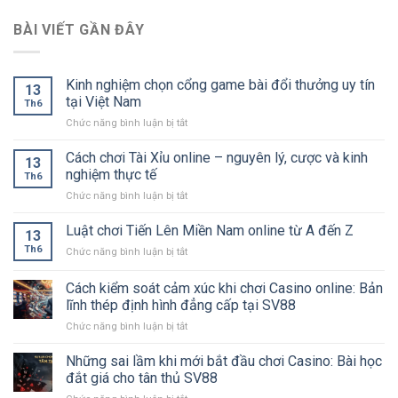
BÀI VIẾT GẦN ĐÂY
Kinh nghiệm chọn cổng game bài đổi thưởng uy tín
13
tại Việt Nam
Th6
Chức năng bình luận bị tắt
ở
Kinh
nghiệm
Cách chơi Tài Xỉu online – nguyên lý, cược và kinh
13
chọn
nghiệm thực tế
Th6
cổng
Chức năng bình luận bị tắt
ở
game
Cách
bài
chơi
Luật chơi Tiến Lên Miền Nam online từ A đến Z
đổi
13
Tài
thưởng
Th6
Chức năng bình luận bị tắt
ở
Xỉu
uy
Luật
online
tín
chơi
Cách kiểm soát cảm xúc khi chơi Casino online: Bản
–
tại
Tiến
nguyên
lĩnh thép định hình đẳng cấp tại SV88
Việt
Lên
lý,
Nam
Chức năng bình luận bị tắt
ở
Miền
cược
Cách
Nam
và
kiểm
online
Những sai lầm khi mới bắt đầu chơi Casino: Bài học
kinh
soát
từ
đắt giá cho tân thủ SV88
nghiệm
cảm
A
thực