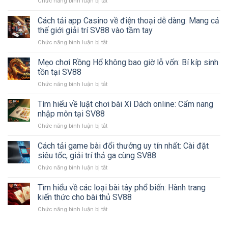
Chức năng bình luận bị tắt
ở
xúc
đến
tế
Những
khi
Z
sai
Cách tải app Casino về điện thoại dễ dàng: Mang cả
chơi
lầm
Casino
thế giới giải trí SV88 vào tầm tay
khi
online:
Chức năng bình luận bị tắt
ở
mới
Bản
Cách
bắt
lĩnh
tải
Mẹo chơi Rồng Hổ không bao giờ lỗ vốn: Bí kíp sinh
đầu
thép
app
chơi
tồn tại SV88
định
Casino
Casino:
hình
Chức năng bình luận bị tắt
ở
về
Bài
đẳng
Mẹo
điện
học
cấp
chơi
Tìm hiểu về luật chơi bài Xì Dách online: Cẩm nang
thoại
đắt
tại
Rồng
dễ
nhập môn tại SV88
giá
SV88
Hổ
dàng:
cho
Chức năng bình luận bị tắt
ở
không
Mang
tân
Tìm
bao
cả
thủ
hiểu
Cách tải game bài đổi thưởng uy tín nhất: Cài đặt
giờ
thế
SV88
về
lỗ
siêu tốc, giải trí thả ga cùng SV88
giới
luật
vốn:
giải
Chức năng bình luận bị tắt
ở
chơi
Bí
trí
Cách
bài
kíp
SV88
tải
Tìm hiểu về các loại bài tây phổ biến: Hành trang
Xì
sinh
vào
game
Dách
kiến thức cho bài thủ SV88
tồn
tầm
bài
online:
tại
tay
Chức năng bình luận bị tắt
ở
đổi
Cẩm
SV88
Tìm
thưởng
nang
hiểu