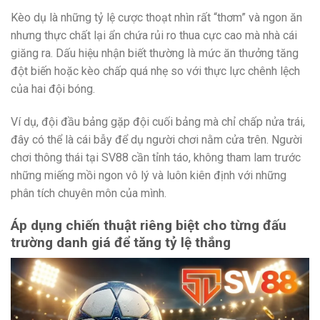
Kèo dụ là những tỷ lệ cược thoạt nhìn rất “thơm” và ngon ăn
nhưng thực chất lại ẩn chứa rủi ro thua cực cao mà nhà cái
giăng ra. Dấu hiệu nhận biết thường là mức ăn thưởng tăng
đột biến hoặc kèo chấp quá nhẹ so với thực lực chênh lệch
của hai đội bóng.
Ví dụ, đội đầu bảng gặp đội cuối bảng mà chỉ chấp nửa trái,
đây có thể là cái bẫy để dụ người chơi nằm cửa trên. Người
chơi thông thái tại SV88 cần tỉnh táo, không tham lam trước
những miếng mồi ngon vô lý và luôn kiên định với những
phân tích chuyên môn của mình.
Áp dụng chiến thuật riêng biệt cho từng đấu
trường danh giá để tăng tỷ lệ thắng