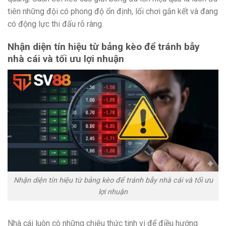
tiên những đội có phong độ ổn định, lối chơi gắn kết và đang
có động lực thi đấu rõ ràng.
Nhận diện tín hiệu từ bảng kèo để tránh bẫy
nhà cái và tối ưu lợi nhuận
Nhận diện tín hiệu từ bảng kèo để tránh bẫy nhà cái và tối ưu
lợi nhuận
Nhà cái luôn có những chiêu thức tinh vi để điều hướng