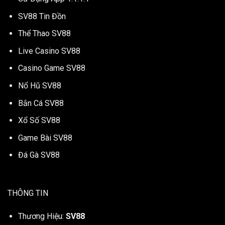
SV88 Tin Đồn
Thể Thao SV88
Live Casino SV88
Casino Game SV88
Nổ Hũ SV88
Bắn Cá SV88
Xổ Số SV88
Game Bài SV88
Đá Gà SV88
THÔNG TIN
Thương Hiệu:
SV88