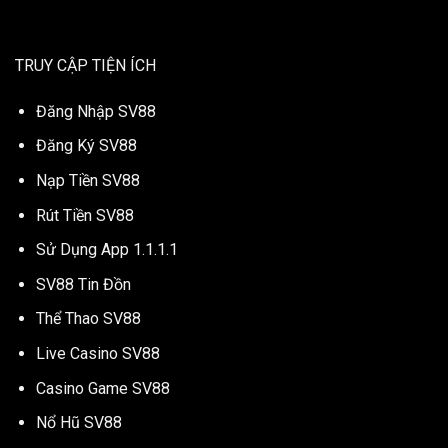
TRUY CẬP TIỆN ÍCH
Đăng Nhập SV88
Đăng Ký SV88
Nạp Tiền SV88
Rút Tiền SV88
Sử Dụng App 1.1.1.1
SV88 Tin Đồn
Thể Thao SV88
Live Casino SV88
Casino Game SV88
Nổ Hũ SV88