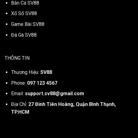
Bắn Cá SV88
Xổ Số SV88
Game Bài SV88
Đá Gà SV88
THÔNG TIN
Thương Hiệu:
SV88
Phone:
097 123 4567
Email:
support.sv88@gmail.com
Địa Chỉ:
27 Đinh Tiên Hoàng, Quận Bình Thạnh,
TP.HCM