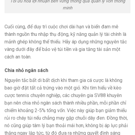
Tối ưu hóa lợi nhuận bền vững thông qua quản lý vốn thông
minh
Cuối cùng, để duy trì cuộc chơi dài hạn và biến đam mê
thành nguồn thu nhập thụ động, kỹ năng quản lý tài chính là
mảnh ghép không thể thiếu. Hãy áp dụng những nguyên tắc
vàng dưới đây để bảo vệ túi tiền và gia tăng tài sản một
cách an toàn.
Chia nhỏ ngân sách
Nguyên tắc bất di bất dịch khi tham gia cá cược là không
bao giờ đặt tất cả trứng vào một giỏ. Khi tìm hiểu về kèo
cược tennis chuyên nghiệp, các chuyên gia SV88 khuyên
bạn nên chia nhỏ ngân sách thành nhiều phần, mỗi phần chỉ
chiếm khoảng 2-5% tổng vốn. Việc này giúp bạn giảm thiểu
rủi ro cháy túi nếu chẳng may gặp chuỗi dây đen. Đồng thời,
nó cũng giúp tâm lý bạn thoải mái hơn, không bị áp lực phải
thắng ngay lập tức, từ đó đưa ra những quyết định sáng