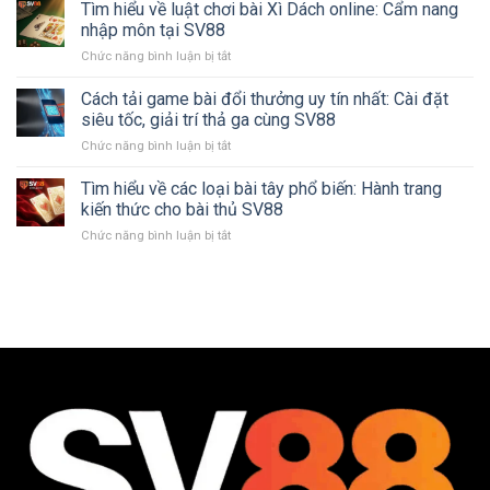
chơi
Tìm hiểu về luật chơi bài Xì Dách online: Cẩm nang
thoại
đắt
tại
Rồng
dễ
nhập môn tại SV88
giá
SV88
Hổ
dàng:
cho
Chức năng bình luận bị tắt
ở
không
Mang
tân
Tìm
bao
cả
thủ
hiểu
Cách tải game bài đổi thưởng uy tín nhất: Cài đặt
giờ
thế
SV88
về
lỗ
siêu tốc, giải trí thả ga cùng SV88
giới
luật
vốn:
giải
Chức năng bình luận bị tắt
ở
chơi
Bí
trí
Cách
bài
kíp
SV88
tải
Tìm hiểu về các loại bài tây phổ biến: Hành trang
Xì
sinh
vào
game
Dách
kiến thức cho bài thủ SV88
tồn
tầm
bài
online:
tại
tay
Chức năng bình luận bị tắt
ở
đổi
Cẩm
SV88
Tìm
thưởng
nang
hiểu
uy
nhập
về
tín
môn
các
nhất:
tại
loại
Cài
SV88
bài
đặt
tây
siêu
phổ
tốc,
biến:
giải
Hành
trí
trang
thả
kiến
ga
thức
cùng