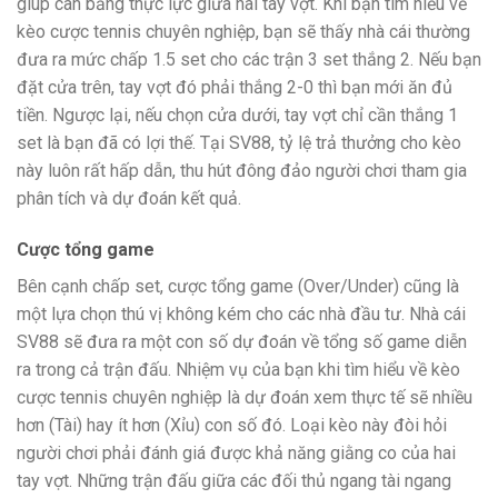
giúp cân bằng thực lực giữa hai tay vợt. Khi bạn tìm hiểu về
kèo cược tennis chuyên nghiệp, bạn sẽ thấy nhà cái thường
đưa ra mức chấp 1.5 set cho các trận 3 set thắng 2. Nếu bạn
đặt cửa trên, tay vợt đó phải thắng 2-0 thì bạn mới ăn đủ
tiền. Ngược lại, nếu chọn cửa dưới, tay vợt chỉ cần thắng 1
set là bạn đã có lợi thế. Tại SV88, tỷ lệ trả thưởng cho kèo
này luôn rất hấp dẫn, thu hút đông đảo người chơi tham gia
phân tích và dự đoán kết quả.
Cược tổng game
Bên cạnh chấp set, cược tổng game (Over/Under) cũng là
một lựa chọn thú vị không kém cho các nhà đầu tư. Nhà cái
SV88 sẽ đưa ra một con số dự đoán về tổng số game diễn
ra trong cả trận đấu. Nhiệm vụ của bạn khi tìm hiểu về kèo
cược tennis chuyên nghiệp là dự đoán xem thực tế sẽ nhiều
hơn (Tài) hay ít hơn (Xỉu) con số đó. Loại kèo này đòi hỏi
người chơi phải đánh giá được khả năng giằng co của hai
tay vợt. Những trận đấu giữa các đối thủ ngang tài ngang