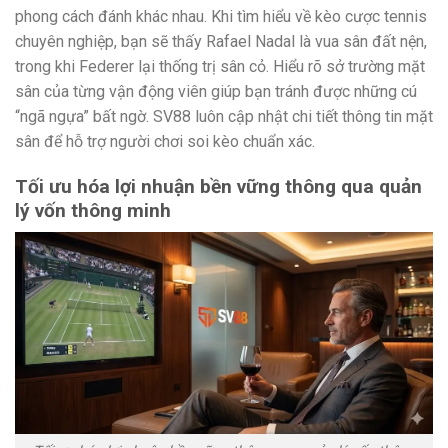
phong cách đánh khác nhau. Khi tìm hiểu về kèo cược tennis
chuyên nghiệp, bạn sẽ thấy Rafael Nadal là vua sân đất nện,
trong khi Federer lại thống trị sân cỏ. Hiểu rõ sở trường mặt
sân của từng vận động viên giúp bạn tránh được những cú
“ngã ngựa” bất ngờ. SV88 luôn cập nhật chi tiết thông tin mặt
sân để hỗ trợ người chơi soi kèo chuẩn xác.
Tối ưu hóa lợi nhuận bền vững thông qua quản
lý vốn thông minh