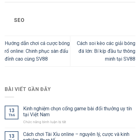
SEO
Hướng dẫn chơi cá cược bóng
Cách soi kèo các giải bóng
rổ online: Chinh phục sàn đấu
đá lớn: Bí kíp đầu tư thông
đỉnh cao cùng SV88
minh tại SV88
BÀI VIẾT GẦN ĐÂY
Kinh nghiệm chọn cổng game bài đổi thưởng uy tín
13
tại Việt Nam
Th6
Chức năng bình luận bị tắt
ở
Kinh
nghiệm
Cách chơi Tài Xỉu online – nguyên lý, cược và kinh
13
chọn