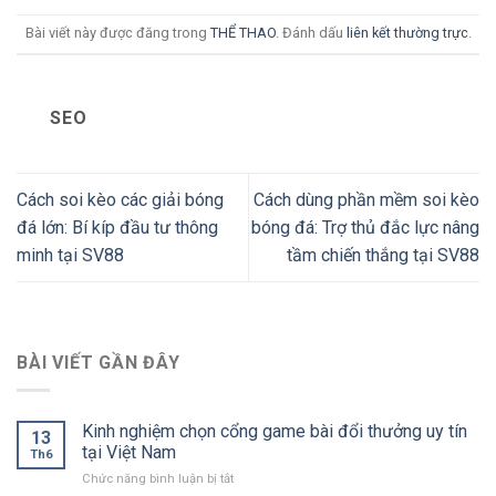
Bài viết này được đăng trong
THỂ THAO
. Đánh dấu
liên kết thường trực
.
SEO
Cách soi kèo các giải bóng
Cách dùng phần mềm soi kèo
đá lớn: Bí kíp đầu tư thông
bóng đá: Trợ thủ đắc lực nâng
minh tại SV88
tầm chiến thắng tại SV88
BÀI VIẾT GẦN ĐÂY
Kinh nghiệm chọn cổng game bài đổi thưởng uy tín
13
tại Việt Nam
Th6
Chức năng bình luận bị tắt
ở