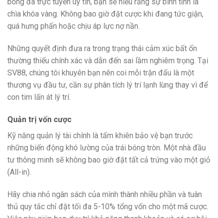
bóng đá trực tuyến uy tín, bạn sẽ hiểu rằng sự bình tĩnh là
chìa khóa vàng. Không bao giờ đặt cược khi đang tức giận,
quá hưng phấn hoặc chịu áp lực nợ nần.
Những quyết định đưa ra trong trạng thái cảm xúc bất ổn
thường thiếu chính xác và dẫn đến sai lầm nghiêm trọng. Tại
SV88, chúng tôi khuyên bạn nên coi mỗi trận đấu là một
thương vụ đầu tư, cần sự phân tích lý trí lạnh lùng thay vì để
con tim lấn át lý trí.
Quản trị vốn cược
Kỹ năng quản lý tài chính là tấm khiên bảo vệ bạn trước
những biến động khó lường của trái bóng tròn. Một nhà đầu
tư thông minh sẽ không bao giờ đặt tất cả trứng vào một giỏ
(All-in).
Hãy chia nhỏ ngân sách của mình thành nhiều phần và tuân
thủ quy tắc chỉ đặt tối đa 5-10% tổng vốn cho một mã cược.