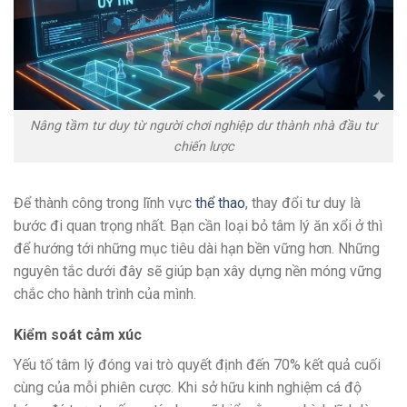
Nâng tầm tư duy từ người chơi nghiệp dư thành nhà đầu tư
chiến lược
Để thành công trong lĩnh vực
thể thao
, thay đổi tư duy là
bước đi quan trọng nhất. Bạn cần loại bỏ tâm lý ăn xổi ở thì
để hướng tới những mục tiêu dài hạn bền vững hơn. Những
nguyên tắc dưới đây sẽ giúp bạn xây dựng nền móng vững
chắc cho hành trình của mình.
Kiểm soát cảm xúc
Yếu tố tâm lý đóng vai trò quyết định đến 70% kết quả cuối
cùng của mỗi phiên cược. Khi sở hữu kinh nghiệm cá độ